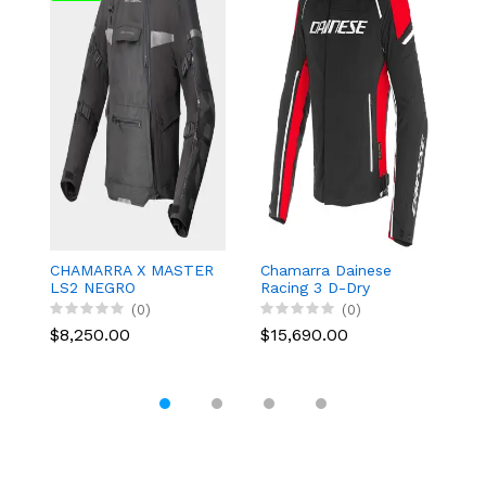
CHAMARRA X MASTER
Chamarra Dainese
C
LS2 NEGRO
Racing 3 D-Dry
A
NGO/ROJO
V
(0)
(0)
$8,250.00
$15,690.00
$