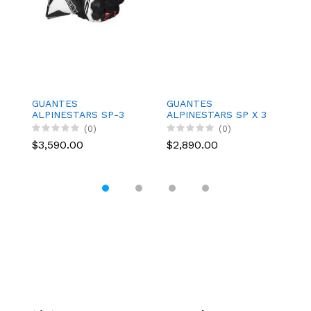
GUANTES
GUANTES
G
ALPINESTARS SP-3
ALPINESTARS SP X 3
A
NGO/BCO/ROJ
ARENA
(0)
(0)
$3,590.00
$2,890.00
$