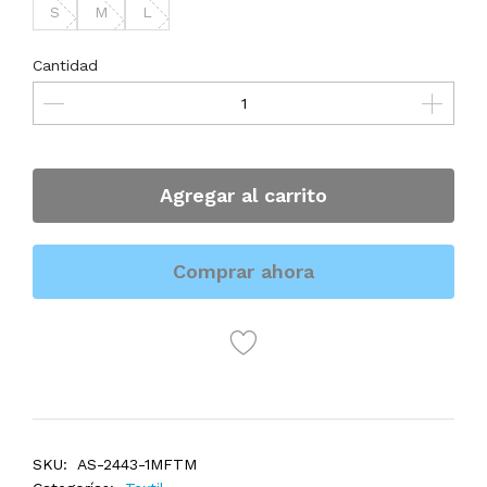
S
M
L
Cantidad
Agregar al carrito
Comprar ahora
SKU:
AS-2443-1MFTM